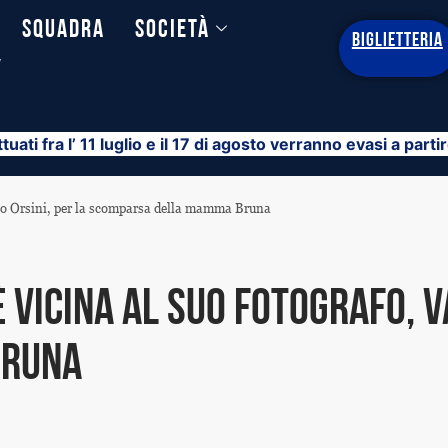
Squadra
Società
BIGLIETTERIA
y
ttuati fra l’ 11 luglio e il 17 di agosto verranno evasi a part
tino Orsini, per la scomparsa della mamma Bruna
vicina al suo fotografo, Va
Bruna