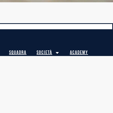
Squadra
Società
Academy
NOMINATIVO
olicy-Fortitudo-Pallacanestro-Bologna-103-SSD-A-RL.
zzativo-Fortitudo-Pallacanestro-Bologna-103-SSD-A-RL.
DO 103 ACADEMY SSDARL
licy Fortitudo 103 Academy SSD A RL