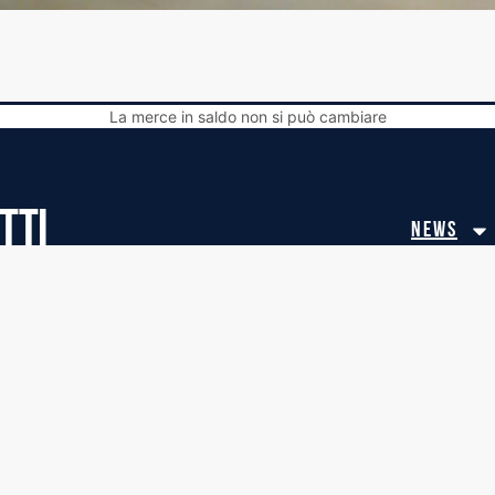
La merce in saldo non si può cambiare
TTI
News
MODULO CAMBIO 
Via San Donato 82 - 40129 BOLOGNA
safeguarding-p
Modello-Organi
: Via Riva di Reno 56 int.1 - 40122 BOLOGNA
MODELLO FORTITU
safeguarding po