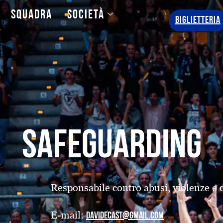
Squadra
Società
BIGLIETTERIA
y
safeguarding
Responsabile contro abusi, violenze e 
E-mail:
davidecast@gmail.com