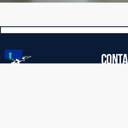
CONTA
Sede legale: 
Fortitudo Pallacanestro Bologna 103
s.s.d.a.r.l.
Via San Donato 82, Bologna
Sede operativa
P.I. 03303201200 – CF. 91355850370
Diritto di recesso