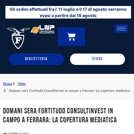
Vai
Gli ordini effettuati fra l’ 11 luglio e il 17 di agosto verranno
al
evasi a partire dal 18 agosto
contenuto
CARRELLO
0
BIGLIETTERIA
STORE
Home
News
Domani sera Fortitudo Consultinvest in campo a Ferrara: La copertura mediatica
Domani sera Fortitudo Consultinvest in
campo a Ferrara: La copertura mediatica