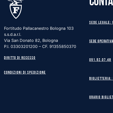
CONTA
Sede legale: 
Fortitudo Pallacanestro Bologna 103
s.s.d.a.r.l.
Via San Donato 82, Bologna
Sede operativa
P.I. 03303201200 – CF. 91355850370
Diritto di recesso
051.52.07.48
Condizioni di spedizione
Biglietteria:
Orario biglie