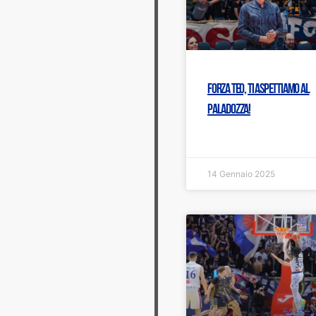
Forza Teo, ti aspettiamo al
PalaDozza!
14 Gennaio 2025