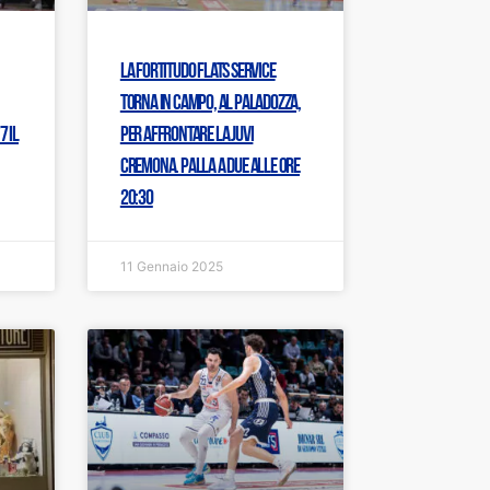
La Fortitudo Flats Service
torna in campo, al PalaDozza,
 il
per affrontare la JuVi
Cremona. Palla a due alle ore
20:30
11 Gennaio 2025