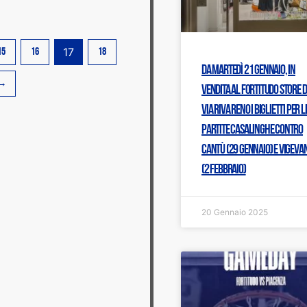
17
15
16
18
Da martedì 21 gennaio, in
→
vendita al Fortitudo Store d
via Riva Reno i biglietti per l
partite casalinghe contro
Cantù (29 gennaio) e Vigeva
(2 febbraio)
20 Gennaio 2025