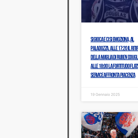
Si gioca e ci si emoziona, al
PalaDozza. Alle 17:20 il riti
della maglia di Ruben Dougl
alle 18:00 la Fortitudo Flat
Service affronta Piacenza
19 Gennaio 2025