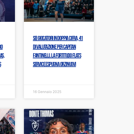
Sei giocatori in doppia cifra, 41
ro
di valutazione per capitan
as,
Fantinelli. La Fortitudo Flats
s
Service espugna Orzinuovi
16 Gennaio 2025