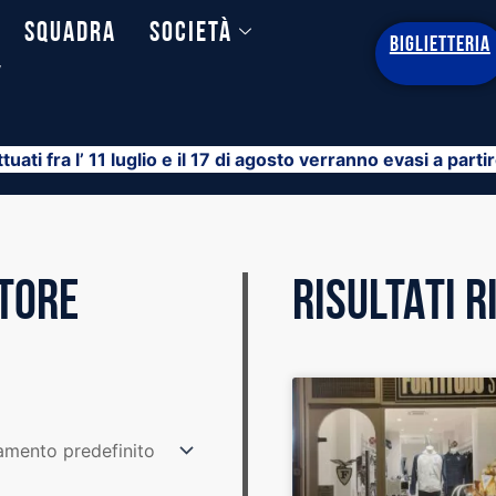
Squadra
Società
BIGLIETTERIA
y
ttuati fra l’ 11 luglio e il 17 di agosto verranno evasi a part
STORE
RISULTATI 
Pagina
Pagina
Pagina
Pagina
Pagina
Pagina
Pagin
Pa