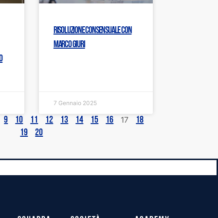
Risoluzione consensuale con
Marco Giuri
o
7 Gennaio 2025
17
9
10
11
12
13
14
15
16
18
19
20