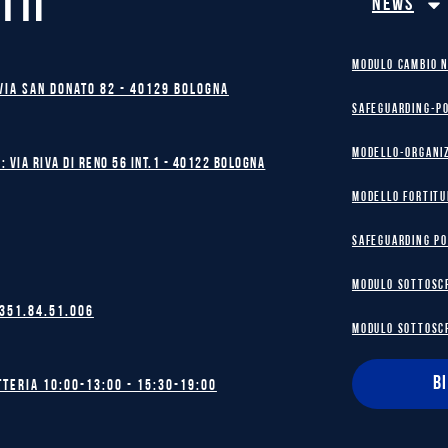
TTI
News
MODULO CAMBIO 
Via San Donato 82 - 40129 BOLOGNA
safeguarding-p
Modello-Organi
: Via Riva di Reno 56 int.1 - 40122 BOLOGNA
MODELLO FORTITU
safeguarding po
MODULO SOTTOSC
 351.84.51.006
MODULO SOTTOSC
B
tteria 10:00-13:00 - 15:30-19:00