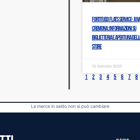
Fortitudo Flats Service- JuVi
Cremona: Informazioni su
biglietteria e apertura dell
Store
10 Gennaio 2025
1
2
3
4
5
6
7
8
La merce in saldo non si può cambiare