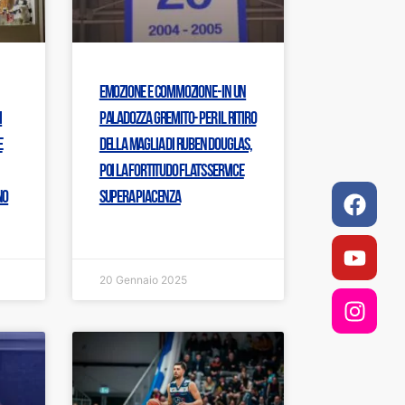
Emozione e commozione- in un
i
PalaDozza gremito- per il ritiro
e
della maglia di Ruben Douglas,
poi la Fortitudo Flats Service
Faceb
Youtu
Insta
no
supera Piacenza
20 Gennaio 2025