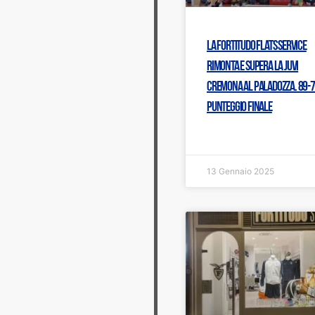
La Fortitudo Flats Service
rimonta e supera la JuVi
Cremona al PalaDozza. 89-77
punteggio finale
13 Gennaio 2025