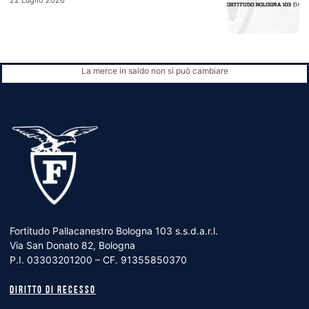
La merce in saldo non si può cambiare
Fortitudo Pallacanestro Bologna 103 s.s.d.a.r.l.
Via San Donato 82, Bologna
P.I. 03303201200 – CF. 91355850370
Diritto di recesso