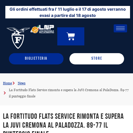
Vai
Gli ordini effettuati fra l’ 11 luglio e il 17 di agosto verranno
al
evasi a partire dal 18 agosto
contenuto
CARRELLO
0
BIGLIETTERIA
STORE
Home
News
La Fortitudo Flats Service rimonta e supera la JuVi Cremona al PalaDozza. 89-77
il punteggio finale
La Fortitudo Flats Service rimonta e supera
la JuVi Cremona al PalaDozza. 89-77 il