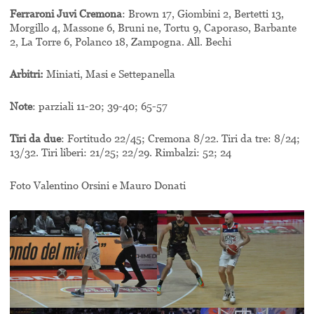
Ferraroni Juvi Cremona
: Brown 17, Giombini 2, Bertetti 13,
Morgillo 4, Massone 6, Bruni ne, Tortu 9, Caporaso, Barbante
2, La Torre 6, Polanco 18, Zampogna. All. Bechi
Arbitri:
Miniati, Masi e Settepanella
Note
: parziali 11-20; 39-40; 65-57
Tiri da due
: Fortitudo 22/45; Cremona 8/22. Tiri da tre: 8/24;
13/32. Tiri liberi: 21/25; 22/29. Rimbalzi: 52; 24
Foto Valentino Orsini e Mauro Donati