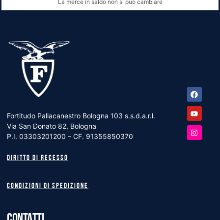
La merce in saldo non si può cambiare
Facebook
Youtube
Instagram
Fortitudo Pallacanestro Bologna 103 s.s.d.a.r.l.
Via San Donato 82, Bologna
P.I. 03303201200 – CF. 91355850370
Diritto di recesso
Condizioni di spedizione
CONTATTI