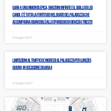
Gara 4: Una rimonta epica, emozioni infinite e il sigillo di Leo
Candi. C’è tutta la Fortitudo nel boato del PalaDozza che
accompagna i biancoblù allo spareggio di giovedì a Trieste!
5 Giugno 2017
Limitazioni al traffico e ingressi al PalaDozza per lunedì 5
giugno, in occasione di gara 4
4 Giugno 2017