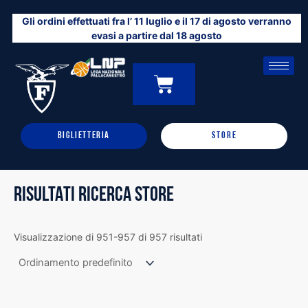
Vai
Gli ordini effettuati fra l’ 11 luglio e il 17 di agosto verranno
al
evasi a partire dal 18 agosto
contenuto
CARRELLO
0
BIGLIETTERIA
STORE
RISULTATI RICERCA STORE
Visualizzazione di 951-957 di 957 risultati