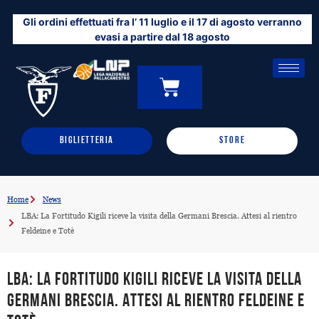
Vai
Gli ordini effettuati fra l’ 11 luglio e il 17 di agosto verranno
al
evasi a partire dal 18 agosto
contenuto
CARRELLO
0
BIGLIETTERIA
STORE
Home
News
LBA: La Fortitudo Kigili riceve la visita della Germani Brescia. Attesi al rientro
Feldeine e Totè
LBA: La Fortitudo Kigili riceve la visita della
Germani Brescia. Attesi al rientro Feldeine e