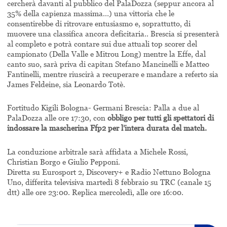
cercherà davanti al pubblico del PalaDozza (seppur ancora al
35% della capienza massima…) una vittoria che le
consentirebbe di ritrovare entusiasmo e, soprattutto, di
muovere una classifica ancora deficitaria.. Brescia si presenterà
al completo e potrà contare sui due attuali top scorer del
campionato (Della Valle e Mitrou Long) mentre la Effe, dal
canto suo, sarà priva di capitan Stefano Mancinelli e Matteo
Fantinelli, mentre riuscirà a recuperare e mandare a referto sia
James Feldeine, sia Leonardo Totè.
Fortitudo Kigili Bologna- Germani Brescia: Palla a due al
PalaDozza alle ore 17:30, con
obbligo per tutti gli spettatori di
indossare la mascherina Ffp2 per l’intera durata del match.
La conduzione arbitrale sarà affidata a Michele Rossi,
Christian Borgo e Giulio Pepponi.
Diretta su Eurosport 2, Discovery+ e Radio Nettuno Bologna
Uno, differita televisiva martedì 8 febbraio su TRC (canale 15
dtt) alle ore 23:00. Replica mercoledì, alle ore 16:00.