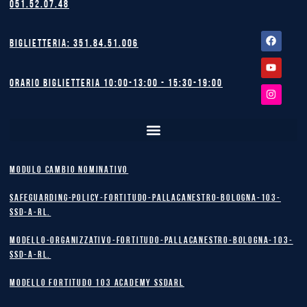
051.52.07.48
Facebook
Youtube
Instagram
Biglietteria: 351.84.51.006
Orario biglietteria 10:00-13:00 - 15:30-19:00
MODULO CAMBIO NOMINATIVO
safeguarding-policy-Fortitudo-Pallacanestro-Bologna-103-
SSD-A-RL.
Modello-Organizzativo-Fortitudo-Pallacanestro-Bologna-103-
SSD-A-RL.
MODELLO FORTITUDO 103 ACADEMY SSDARL