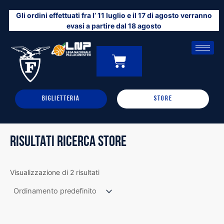
Vai
Gli ordini effettuati fra l’ 11 luglio e il 17 di agosto verranno
al
evasi a partire dal 18 agosto
contenuto
CARRELLO
0
BIGLIETTERIA
STORE
RISULTATI RICERCA STORE
Visualizzazione di 2 risultati