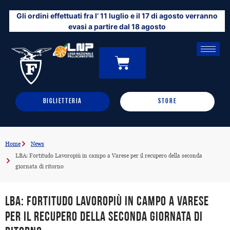
Vai
Gli ordini effettuati fra l’ 11 luglio e il 17 di agosto verranno
al
evasi a partire dal 18 agosto
contenuto
CARRELLO
0
BIGLIETTERIA
STORE
Home
News
LBA: Fortitudo Lavoropiù in campo a Varese per il recupero della seconda
giornata di ritorno
LBA: Fortitudo Lavoropiù in campo a Varese
per il recupero della seconda giornata di