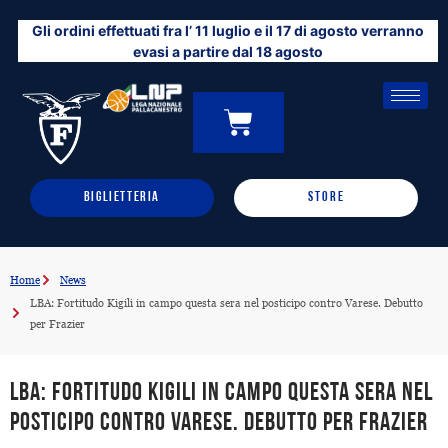
Vai
Gli ordini effettuati fra l’ 11 luglio e il 17 di agosto verranno
al
evasi a partire dal 18 agosto
contenuto
CARRELLO
0
BIGLIETTERIA
STORE
Home
News
LBA: Fortitudo Kigili in campo questa sera nel posticipo contro Varese. Debutto
per Frazier
LBA: Fortitudo Kigili in campo questa sera nel
posticipo contro Varese. Debutto per Frazier