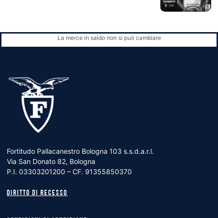
La merce in saldo non si può cambiare
Fortitudo Pallacanestro Bologna 103 s.s.d.a.r.l.
Via San Donato 82, Bologna
P.I. 03303201200 – CF. 91355850370
Diritto di recesso