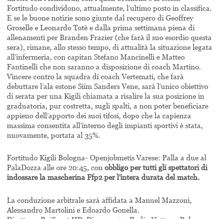
Fortitudo condividono, attualmente, l’ultimo posto in classifica.
E se le buone notizie sono giunte dal recupero di Geoffrey
Groselle e Leonardo Totè e dalla prima settimana piena di
allenamenti per Branden Frazier (che farà il suo esordio questa
sera), rimane, allo stesso tempo, di attualità la situazione legata
all’infermeria, con capitan Stefano Mancinelli e Matteo
Fantinelli che non saranno a disposizione di coach Martino.
Vincere contro la squadra di coach Vertemati, che farà
debuttare l’ala estone Siim Sanders Vene, sarà l’unico obiettivo
di serata per una Kigili chiamata a risalire la sua posizione in
graduatoria, pur costretta, sugli spalti, a non poter beneficiare
appieno dell’apporto dei suoi tifosi, dopo che la capienza
massima consentita all’interno degli impianti sportivi è stata,
nuovamente, portata al 35%.
Fortitudo Kigili Bologna- Openjobmetis Varese: Palla a due al
PalaDozza alle ore 20:45, con
obbligo per tutti gli spettatori di
indossare la mascherina Ffp2 per l’intera durata del match.
La conduzione arbitrale sarà affidata a Manuel Mazzoni,
Alessandro Martolini e Edoardo Gonella.