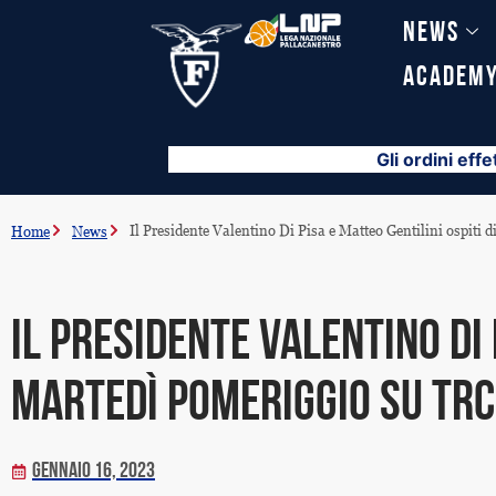
Vai
News
al
contenuto
Academ
Gli ordini effe
Il Presidente Valentino Di Pisa e Matteo Gentilini ospiti
Home
News
Il Presidente Valentino Di 
martedì pomeriggio su TR
Gennaio 16, 2023