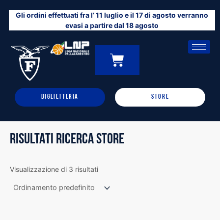
Vai
Gli ordini effettuati fra l’ 11 luglio e il 17 di agosto verranno
al
evasi a partire dal 18 agosto
contenuto
CARRELLO
0
BIGLIETTERIA
STORE
RISULTATI RICERCA STORE
Visualizzazione di 3 risultati