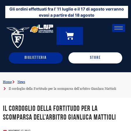
Vai
Gli ordini effettuati fra l’ 11 luglio e il 17 di agosto verranno
al
evasi a partire dal 18 agosto
contenuto
CARRELLO
0
BIGLIETTERIA
STORE
Home
News
Il cordoglio della Fortitudo per la scomparsa dell’arbitro Gianluca Mattioli
Il cordoglio della Fortitudo per la
scomparsa dell’arbitro Gianluca Mattioli