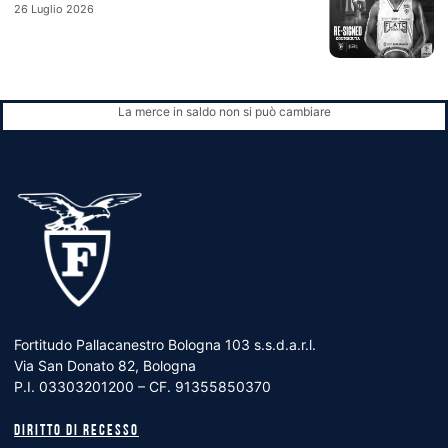
26 Luglio 2026
La merce in saldo non si può cambiare
Fortitudo Pallacanestro Bologna 103 s.s.d.a.r.l.
Via San Donato 82, Bologna
P.I. 03303201200 – CF. 91355850370
Diritto di recesso