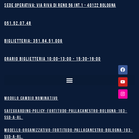
Sede operativa: Via Riva di Reno 56 int.1 - 40122 BOLOGNA
051.52.07.48
Biglietteria: 351.84.51.006
Orario biglietteria 10:00-13:00 - 15:30-19:00
Facebook
Youtube
Instagram
MODULO CAMBIO NOMINATIVO
safeguarding-policy-Fortitudo-Pallacanestro-Bologna-103-
SSD-A-RL.
Modello-Organizzativo-Fortitudo-Pallacanestro-Bologna-103-
SSD-A-RL.