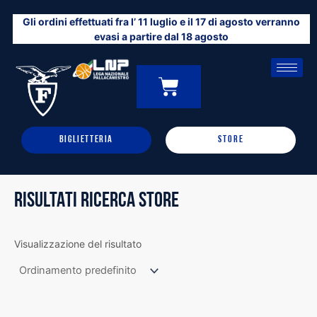
Vai
Gli ordini effettuati fra l’ 11 luglio e il 17 di agosto verranno
al
evasi a partire dal 18 agosto
contenuto
CARRELLO
0
BIGLIETTERIA
STORE
RISULTATI RICERCA STORE
Visualizzazione del risultato