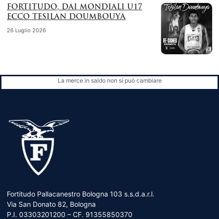
FORTITUDO, DAI MONDIALI U17
ECCO TESILAN DOUMBOUYA
26 Luglio 2026
La merce in saldo non si può cambiare
Fortitudo Pallacanestro Bologna 103 s.s.d.a.r.l.
Via San Donato 82, Bologna
P.I. 03303201200 – CF. 91355850370