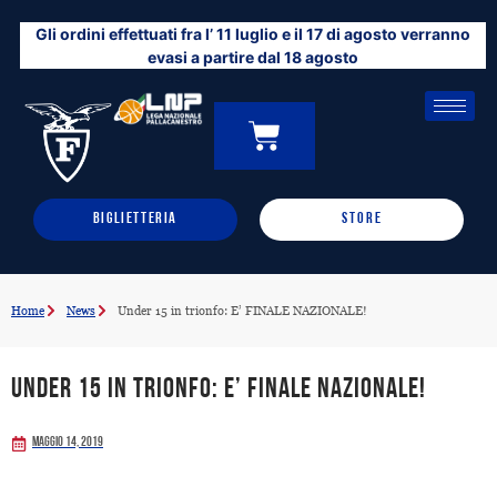
Vai
Gli ordini effettuati fra l’ 11 luglio e il 17 di agosto verranno
al
evasi a partire dal 18 agosto
contenuto
CARRELLO
0
BIGLIETTERIA
STORE
Home
News
Under 15 in trionfo: E’ FINALE NAZIONALE!
Under 15 in trionfo: E’ FINALE NAZIONALE!
Maggio 14, 2019