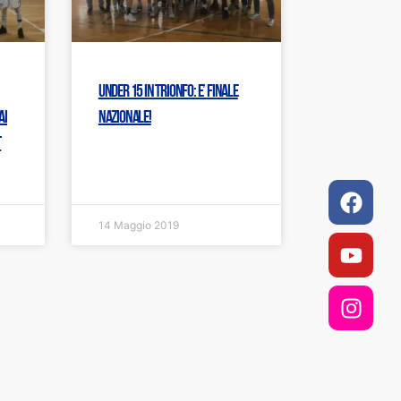
Under 15 in trionfo: E’ FINALE
ai
NAZIONALE!
t
Faceb
Youtu
Insta
14 Maggio 2019