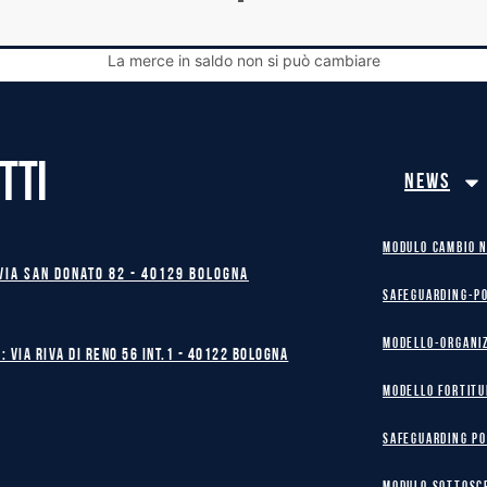
La merce in saldo non si può cambiare
TTI
News
MODULO CAMBIO 
Via San Donato 82 - 40129 BOLOGNA
safeguarding-p
Modello-Organi
: Via Riva di Reno 56 int.1 - 40122 BOLOGNA
MODELLO FORTITU
safeguarding po