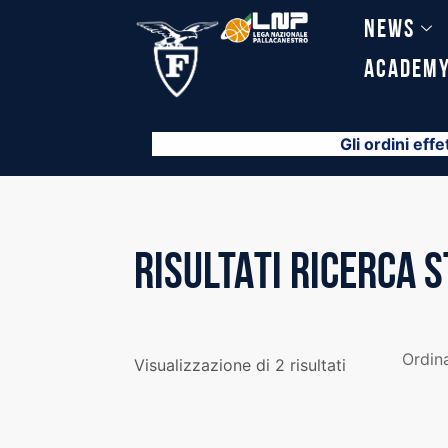
Vai
News
al
contenuto
Academ
Gli ordini effe
RISULTATI RICERCA 
Visualizzazione di 2 risultati