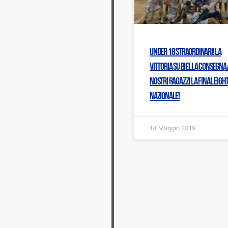
Under 18 straordinari! La
vittoria su Biella consegna 
nostri ragazzi la Final Eigh
nazionale!
14 Maggio 2019