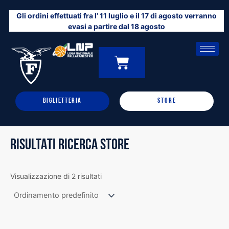
Vai
Gli ordini effettuati fra l’ 11 luglio e il 17 di agosto verranno
al
evasi a partire dal 18 agosto
contenuto
CARRELLO
0
BIGLIETTERIA
STORE
RISULTATI RICERCA STORE
Visualizzazione di 2 risultati