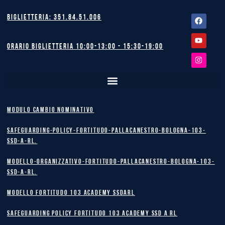
Facebook
Youtube
Instagram
Biglietteria: 351.84.51.006
Orario biglietteria 10:00-13:00 - 15:30-19:00
MODULO CAMBIO NOMINATIVO
safeguarding-policy-Fortitudo-Pallacanestro-Bologna-103-
SSD-A-RL.
Modello-Organizzativo-Fortitudo-Pallacanestro-Bologna-103-
SSD-A-RL.
MODELLO FORTITUDO 103 ACADEMY SSDARL
safeguarding policy Fortitudo 103 Academy SSD A RL