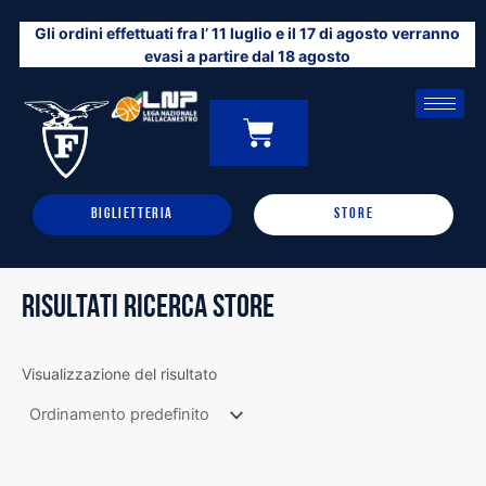
Vai
Gli ordini effettuati fra l’ 11 luglio e il 17 di agosto verranno
al
evasi a partire dal 18 agosto
contenuto
CARRELLO
0
BIGLIETTERIA
STORE
RISULTATI RICERCA STORE
Visualizzazione del risultato