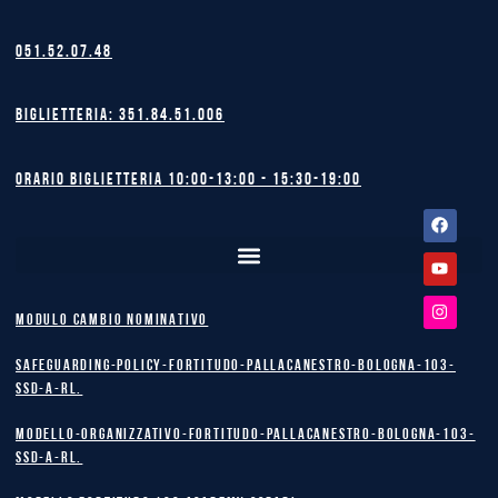
051.52.07.48
Biglietteria: 351.84.51.006
Orario biglietteria 10:00-13:00 - 15:30-19:00
Facebook
Youtube
Instagram
MODULO CAMBIO NOMINATIVO
safeguarding-policy-Fortitudo-Pallacanestro-Bologna-103-
SSD-A-RL.
Modello-Organizzativo-Fortitudo-Pallacanestro-Bologna-103-
SSD-A-RL.