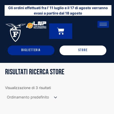
Vai
Gli ordini effettuati fra l’ 11 luglio e il 17 di agosto verranno
al
evasi a partire dal 18 agosto
contenuto
CARRELLO
0
BIGLIETTERIA
STORE
RISULTATI RICERCA STORE
Visualizzazione di 3 risultati