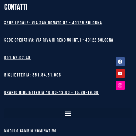
CONTATTI
Sede legale: Via San Donato 82 - 40129 BOLOGNA
Sede operativa: Via Riva di Reno 56 int.1 - 40122 BOLOGNA
051.52.07.48
Facebook
Youtube
Instagram
Biglietteria: 351.84.51.006
Orario biglietteria 10:00-13:00 - 15:30-19:00
MODULO CAMBIO NOMINATIVO