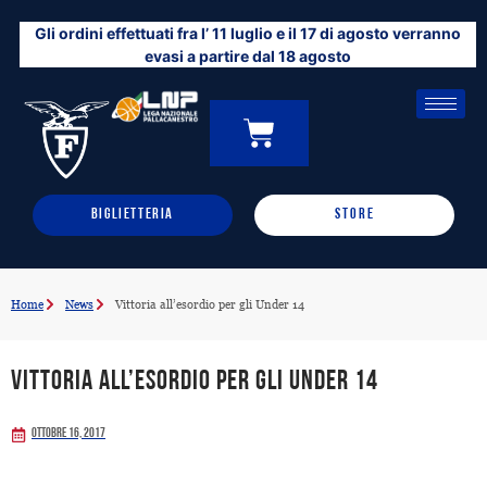
Vai
Gli ordini effettuati fra l’ 11 luglio e il 17 di agosto verranno
al
evasi a partire dal 18 agosto
contenuto
CARRELLO
0
BIGLIETTERIA
STORE
Home
News
Vittoria all’esordio per gli Under 14
Vittoria all’esordio per gli Under 14
Ottobre 16, 2017