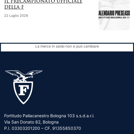
IL PRECAMPIONATO UFFICIALE
DELLA F
22 Luglio 2026
La merce in saldo non si può cambiare
Fortitudo Pallacanestro Bologna 103 s.s.d.a.r.l.
Via San Donato 82, Bologna
P.I. 03303201200 – CF. 91355850370