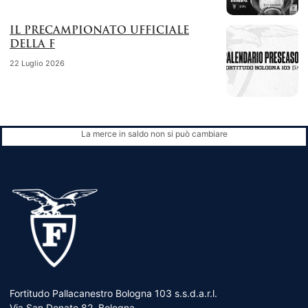
IL PRECAMPIONATO UFFICIALE
DELLA F
22 Luglio 2026
La merce in saldo non si può cambiare
Fortitudo Pallacanestro Bologna 103 s.s.d.a.r.l.
Via San Donato 82, Bologna