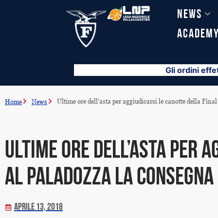
Vai
News
al
contenuto
Academ
Gli ordini effe
Ultime ore dell’asta per aggiudicarsi le canotte della Fi
Home
News
Ultime ore dell’asta per a
al PalaDozza la consegna
Aprile 13, 2018