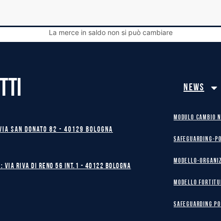
La merce in saldo non si può cambiare
TTI
News
MODULO CAMBIO 
Via San Donato 82 - 40129 BOLOGNA
safeguarding-p
Modello-Organi
: Via Riva di Reno 56 int.1 - 40122 BOLOGNA
MODELLO FORTITU
safeguarding po