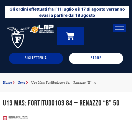
Vai
Gli ordini effettuati fra l’ 11 luglio e il 17 di agosto verranno
al
evasi a partire dal 18 agosto
contenuto
CARRELLO
0
BIGLIETTERIA
STORE
Home
News
U13 Mas: Fortitudo103 84 – Renazzo “B” 50
U13 Mas: Fortitudo103 84 – Renazzo “B” 50
Gennaio 30, 2020