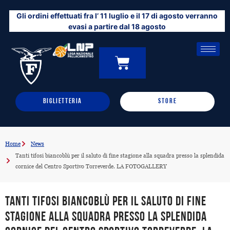
Vai
Gli ordini effettuati fra l’ 11 luglio e il 17 di agosto verranno
al
evasi a partire dal 18 agosto
contenuto
CARRELLO
0
BIGLIETTERIA
STORE
Home
News
Tanti tifosi biancoblù per il saluto di fine stagione alla squadra presso la splendida
cornice del Centro Sportivo Torreverde. LA FOTOGALLERY
Tanti tifosi biancoblù per il saluto di fine
stagione alla squadra presso la splendida