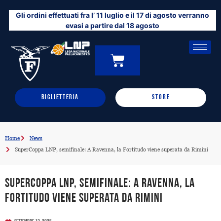
Vai
Gli ordini effettuati fra l’ 11 luglio e il 17 di agosto verranno
al
evasi a partire dal 18 agosto
contenuto
CARRELLO
0
BIGLIETTERIA
STORE
Home
News
SuperCoppa LNP, semifinale: A Ravenna, la Fortitudo viene superata da Rimini
SuperCoppa LNP, semifinale: A Ravenna, la
Fortitudo viene superata da Rimini