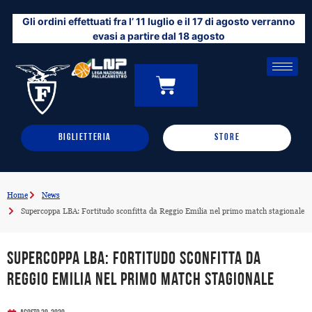
Vai
Gli ordini effettuati fra l’ 11 luglio e il 17 di agosto verranno
al
evasi a partire dal 18 agosto
contenuto
CARRELLO
0
BIGLIETTERIA
STORE
Home
News
Supercoppa LBA: Fortitudo sconfitta da Reggio Emilia nel primo match stagionale
Supercoppa LBA: Fortitudo sconfitta da
Reggio Emilia nel primo match stagionale