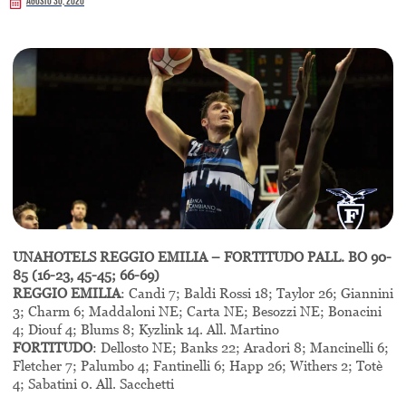
Agosto 30, 2020
UNAHOTELS REGGIO EMILIA – FORTITUDO PALL. BO 90-
85 (16-23, 45-45; 66-69)
REGGIO EMILIA
: Candi 7; Baldi Rossi 18; Taylor 26; Giannini
3; Charm 6; Maddaloni NE; Carta NE; Besozzi NE; Bonacini
4; Diouf 4; Blums 8; Kyzlink 14. All. Martino
FORTITUDO
: Dellosto NE; Banks 22; Aradori 8; Mancinelli 6;
Fletcher 7; Palumbo 4; Fantinelli 6; Happ 26; Withers 2; Totè
4; Sabatini 0. All. Sacchetti