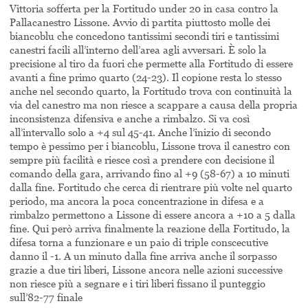
Vittoria sofferta per la Fortitudo under 20 in casa contro la
Pallacanestro Lissone. Avvio di partita piuttosto molle dei
biancoblu che concedono tantissimi secondi tiri e tantissimi
canestri facili all’interno dell’area agli avversari. È solo la
precisione al tiro da fuori che permette alla Fortitudo di essere
avanti a fine primo quarto (24-23). Il copione resta lo stesso
anche nel secondo quarto, la Fortitudo trova con continuità la
via del canestro ma non riesce a scappare a causa della propria
inconsistenza difensiva e anche a rimbalzo. Si va così
all’intervallo solo a +4 sul 45-41. Anche l’inizio di secondo
tempo è pessimo per i biancoblu, Lissone trova il canestro con
sempre più facilità e riesce così a prendere con decisione il
comando della gara, arrivando fino al +9 (58-67) a 10 minuti
dalla fine. Fortitudo che cerca di rientrare più volte nel quarto
periodo, ma ancora la poca concentrazione in difesa e a
rimbalzo permettono a Lissone di essere ancora a +10 a 5 dalla
fine. Qui però arriva finalmente la reazione della Fortitudo, la
difesa torna a funzionare e un paio di triple conscecutive
danno il -1. A un minuto dalla fine arriva anche il sorpasso
grazie a due tiri liberi, Lissone ancora nelle azioni successive
non riesce più a segnare e i tiri liberi fissano il punteggio
sull’82-77 finale