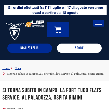
Vai
Gli ordini effettuati fra l’ 11 luglio e il 17 di agosto verranno
al
evasi a partire dal 18 agosto
contenuto
CARRELLO
0
BIGLIETTERIA
STORE
Home
News
Si torna subito in campo: La Fortitudo Flats Service, al PalaDozza, ospita Rimini
Si torna subito in campo: La Fortitudo Flats
Service, al PalaDozza, ospita Rimini