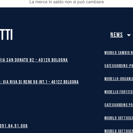
La merce in saldo non si può cambiare
TTI
News
MODULO CAMBIO 
Via San Donato 82 - 40129 BOLOGNA
safeguarding-p
Modello-Organi
: Via Riva di Reno 56 int.1 - 40122 BOLOGNA
MODELLO FORTITU
safeguarding po
MODULO SOTTOSC
 351.84.51.006
MODULO SOTTOSC