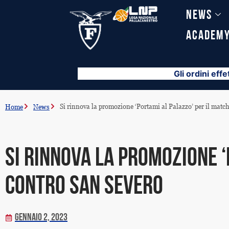
Vai
News
al
contenuto
Academ
Gli ordini effe
Si rinnova la promozione ‘Portami al Palazzo’ per il matc
Home
News
Si rinnova la promozione ‘
contro San Severo
Gennaio 2, 2023