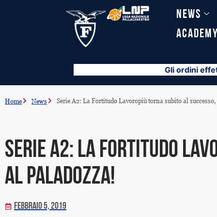
Vai
News
al
contenuto
Academ
Gli ordini effe
Serie A2: La Fortitudo Lavoropiù torna subito al successo
Home
News
Serie A2: La Fortitudo Lav
al PalaDozza!
Febbraio 5, 2019