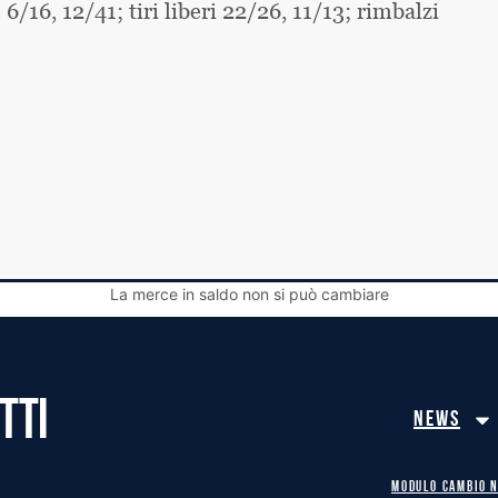
 6/16, 12/41; tiri liberi 22/26, 11/13; rimbalzi
La merce in saldo non si può cambiare
TTI
News
MODULO CAMBIO 