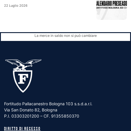
22 Luglio 2026
La merce in saldo non si può cambiare
Fortitudo Pallacanestro Bologna 103 s.s.d.a.r.l.
Via San Donato 82, Bologna
P.I. 03303201200 – CF. 91355850370
Diritto di recesso