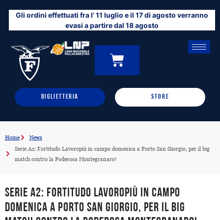
Vai
Gli ordini effettuati fra l’ 11 luglio e il 17 di agosto verranno
al
evasi a partire dal 18 agosto
contenuto
CARRELLO
0
BIGLIETTERIA
STORE
Home
News
Serie A2: Fortitudo Lavoropiù in campo domenica a Porto San Giorgio, per il big
match contro la Poderosa Montegranaro!
Serie A2: Fortitudo Lavoropiù in campo
domenica a Porto San Giorgio, per il big