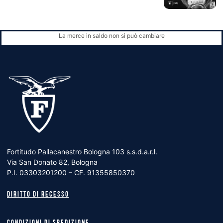
La merce in saldo non si può cambiare
Fortitudo Pallacanestro Bologna 103 s.s.d.a.r.l.
Via San Donato 82, Bologna
P.I. 03303201200 – CF. 91355850370
Diritto di recesso