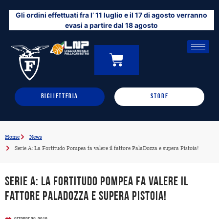
Vai
Gli ordini effettuati fra l’ 11 luglio e il 17 di agosto verranno
al
evasi a partire dal 18 agosto
contenuto
CARRELLO
0
BIGLIETTERIA
STORE
Home
News
Serie A: La Fortitudo Pompea fa valere il fattore PalaDozza e supera Pistoia!
Serie A: La Fortitudo Pompea fa valere il
fattore PalaDozza e supera Pistoia!