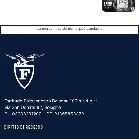
La merce in saldo non si può cambiare
Fortitudo Pallacanestro Bologna 103 s.s.d.a.r.l.
Via San Donato 82, Bologna
P.I. 03303201200 – CF. 91355850370
Diritto di recesso