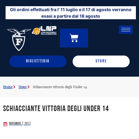
Vai
Gli ordini effettuati fra l’ 11 luglio e il 17 di agosto verranno
al
evasi a partire dal 18 agosto
contenuto
CARRELLO
0
BIGLIETTERIA
STORE
Home
News
Schiacciante vittoria degli Under 14
Schiacciante vittoria degli Under 14
Novembre 7, 2017