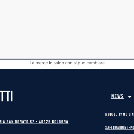
La merce in saldo non si può cambiare
TTI
News
MODULO CAMBIO 
Via San Donato 82 - 40129 BOLOGNA
safeguarding-p