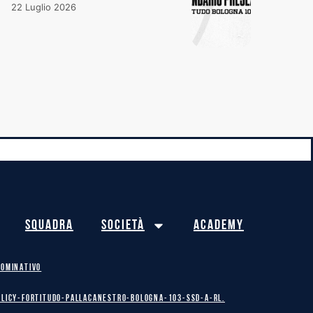
22 Luglio 2026
Squadra
Società
Academy
NOMINATIVO
olicy-Fortitudo-Pallacanestro-Bologna-103-SSD-A-RL.