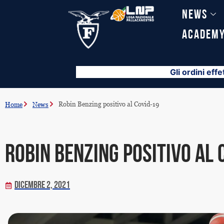
Vai
News
al
contenuto
Academ
Gli ordini effe
Robin Benzing positivo al Covid-19
Home
News
Robin Benzing positivo al 
Dicembre 2, 2021