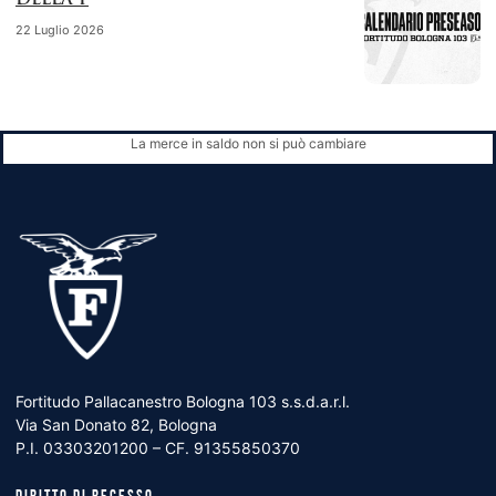
DELLA F
22 Luglio 2026
La merce in saldo non si può cambiare
Fortitudo Pallacanestro Bologna 103 s.s.d.a.r.l.
Via San Donato 82, Bologna
P.I. 03303201200 – CF. 91355850370