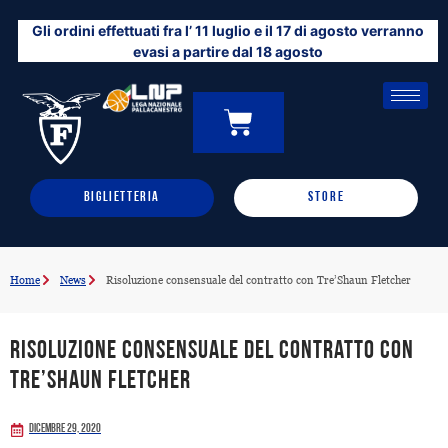
Vai
Gli ordini effettuati fra l’ 11 luglio e il 17 di agosto verranno
al
evasi a partire dal 18 agosto
contenuto
CARRELLO
0
BIGLIETTERIA
STORE
Home
News
Risoluzione consensuale del contratto con Tre’Shaun Fletcher
Risoluzione consensuale del contratto con
Tre’Shaun Fletcher
Dicembre 29, 2020