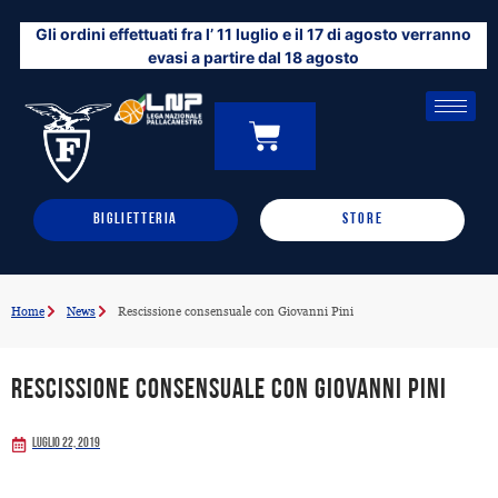
Vai
Gli ordini effettuati fra l’ 11 luglio e il 17 di agosto verranno
al
evasi a partire dal 18 agosto
contenuto
CARRELLO
0
BIGLIETTERIA
STORE
Home
News
Rescissione consensuale con Giovanni Pini
Rescissione consensuale con Giovanni Pini
Luglio 22, 2019