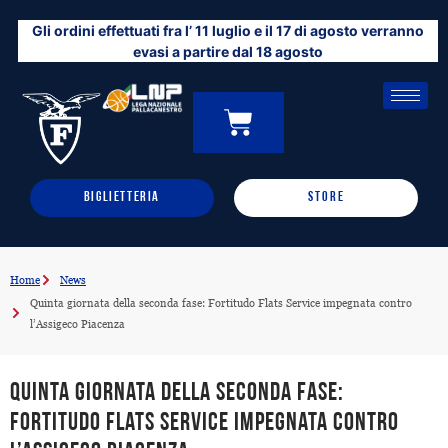
Vai
Gli ordini effettuati fra l’ 11 luglio e il 17 di agosto verranno
al
evasi a partire dal 18 agosto
contenuto
CARRELLO
0
BIGLIETTERIA
STORE
Home
News
Quinta giornata della seconda fase: Fortitudo Flats Service impegnata contro
l’Assigeco Piacenza
Quinta giornata della seconda fase:
Fortitudo Flats Service impegnata contro