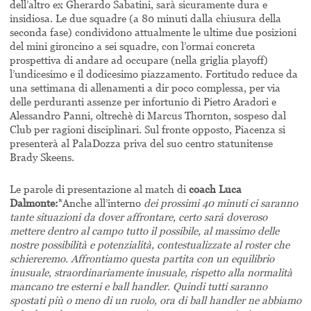
dell’altro ex Gherardo Sabatini, sarà sicuramente dura e
insidiosa. Le due squadre (a 80 minuti dalla chiusura della
seconda fase) condividono attualmente le ultime due posizioni
del mini gironcino a sei squadre, con l’ormai concreta
prospettiva di andare ad occupare (nella griglia playoff)
l’undicesimo e il dodicesimo piazzamento. Fortitudo reduce da
una settimana di allenamenti a dir poco complessa, per via
delle perduranti assenze per infortunio di Pietro Aradori e
Alessandro Panni, oltrechè di Marcus Thornton, sospeso dal
Club per ragioni disciplinari. Sul fronte opposto, Piacenza si
presenterà al PalaDozza priva del suo centro statunitense
Brady Skeens.
Le parole di presentazione al match di
coach Luca
Dalmonte:’
‘Anche all’interno
dei prossimi 40 minuti ci saranno
tante situazioni da dover affrontare, certo sará doveroso
mettere dentro al campo tutto il possibile, al massimo delle
nostre possibilità e potenzialità, contestualizzate al roster che
schiereremo. Affrontiamo questa partita con un equilibrio
inusuale, straordinariamente inusuale, rispetto alla normalità
mancano tre esterni e ball handler. Quindi tutti saranno
spostati più o meno di un ruolo, ora di ball handler ne abbiamo