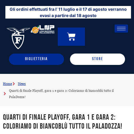
Vai
Gli ordini effettuati fra l’ 11 luglio e il 17 di agosto verranno
al
evasi a partire dal 18 agosto
contenuto
CARRELLO
0
BIGLIETTERIA
STORE
Home
News
Quarti di finale Playoff, gara 1 e gara 2: Coloriamo di biancoblù tutto il
PalaDozza!
Quarti di finale Playoff, gara 1 e gara 2:
Coloriamo di biancoblù tutto il PalaDozza!