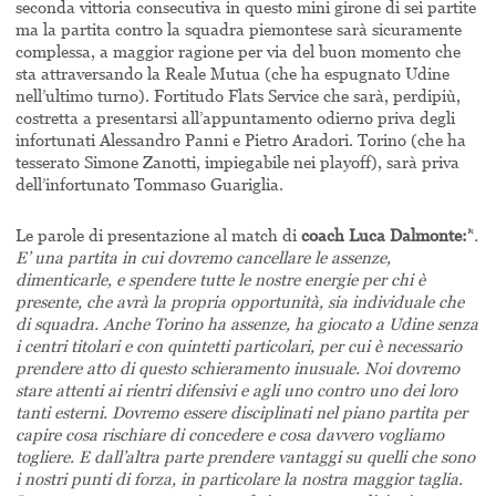
seconda vittoria consecutiva in questo mini girone di sei partite
ma la partita contro la squadra piemontese sarà sicuramente
complessa, a maggior ragione per via del buon momento che
sta attraversando la Reale Mutua (che ha espugnato Udine
nell’ultimo turno). Fortitudo Flats Service che sarà, perdipiù,
costretta a presentarsi all’appuntamento odierno priva degli
infortunati Alessandro Panni e Pietro Aradori. Torino (che ha
tesserato Simone Zanotti, impiegabile nei playoff), sarà priva
dell’infortunato Tommaso Guariglia.
Le parole di presentazione al match di
coach Luca Dalmonte:’
‘
.
E’ una partita in cui dovremo cancellare le assenze,
dimenticarle, e spendere tutte le nostre energie per chi è
presente, che avrà la propria opportunità, sia individuale che
di squadra. Anche Torino ha assenze, ha giocato a Udine senza
i centri titolari e con quintetti particolari, per cui è necessario
prendere atto di questo schieramento inusuale. Noi dovremo
stare attenti ai rientri difensivi e agli uno contro uno dei loro
tanti esterni. Dovremo essere disciplinati nel piano partita per
capire cosa rischiare di concedere e cosa davvero vogliamo
togliere. E dall’altra parte prendere vantaggi su quelli che sono
i nostri punti di forza, in particolare la nostra maggior taglia.