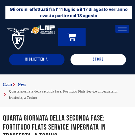
Vai
Gli ordini effettuati fra l’ 11 luglio e il 17 di agosto verranno
al
evasi a partire dal 18 agosto
contenuto
CARRELLO
0
BIGLIETTERIA
STORE
Home
News
Quarta giornata della seconda fase: Fortitudo Flats Service impegnata in
trasferta, a Torino
Quarta giornata della seconda fase:
Fortitudo Flats Service impegnata in