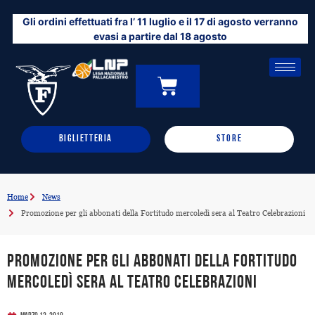
Vai
Gli ordini effettuati fra l’ 11 luglio e il 17 di agosto verranno
al
evasi a partire dal 18 agosto
contenuto
CARRELLO
0
BIGLIETTERIA
STORE
Home
News
Promozione per gli abbonati della Fortitudo mercoledì sera al Teatro Celebrazioni
Promozione per gli abbonati della Fortitudo
mercoledì sera al Teatro Celebrazioni