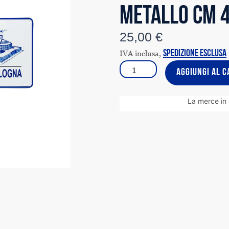
METALLO cm 4
25,00
€
IVA inclusa,
spedizione esclusa
TARGA
AGGIUNGI AL C
PIAZZA
AZZARITA
La merce in
(IN
METALLO
cm
40
x
18
)
quantità