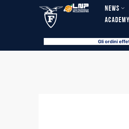
Vai
News
al
contenuto
Academ
Gli ordini effe