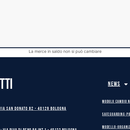
La merce in saldo non si può cambiare
TTI
News
MODULO CAMBIO 
Via San Donato 82 - 40129 BOLOGNA
safeguarding-p
Modello-Organi