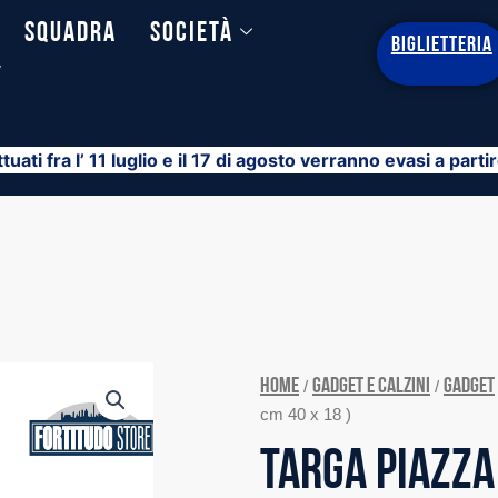
Squadra
Società
BIGLIETTERIA
y
ttuati fra l’ 11 luglio e il 17 di agosto verranno evasi a part
Home
GADGET E CALZINI
GADGET
/
/
cm 40 x 18 )
TARGA PIAZZA