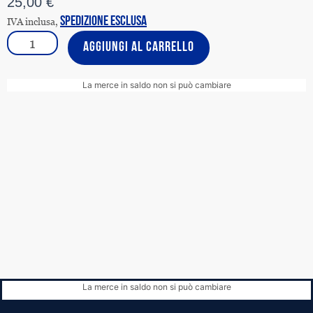
25,00
€
IVA inclusa,
spedizione esclusa
SCIARPA
AGGIUNGI AL CARRELLO
LANA
..PER
AMORE
La merce in saldo non si può cambiare
SOLO
PER
AMORE
quantità
La merce in saldo non si può cambiare