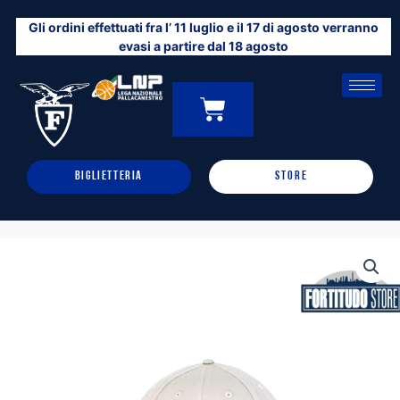
Vai
Gli ordini effettuati fra l’ 11 luglio e il 17 di agosto verranno
al
evasi a partire dal 18 agosto
contenuto
CARRELLO
0
BIGLIETTERIA
STORE