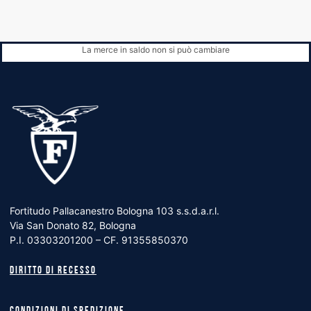
La merce in saldo non si può cambiare
Fortitudo Pallacanestro Bologna 103 s.s.d.a.r.l.
Via San Donato 82, Bologna
P.I. 03303201200 – CF. 91355850370
Diritto di recesso