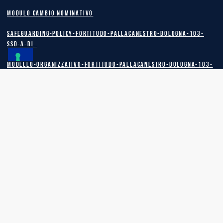
MODULO CAMBIO NOMINATIVO
safeguarding-policy-Fortitudo-Pallacanestro-Bologna-103-
SSD-A-RL.
Modello-Organizzativo-Fortitudo-Pallacanestro-Bologna-103-
SSD-A-RL.
MODELLO FORTITUDO 103 ACADEMY SSDARL
safeguarding policy Fortitudo 103 Academy SSD A RL
MODULO SOTTOSCRIZIONE ABBONAMENTO MAGGIORENNI 2026
MODULO SOTTOSCRIZIONE ABBONAMENTO MINORENNI 2026
BIGLIETTERIA
STORE