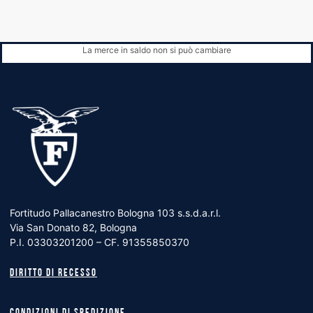
La merce in saldo non si può cambiare
Fortitudo Pallacanestro Bologna 103 s.s.d.a.r.l.
Via San Donato 82, Bologna
P.I. 03303201200 – CF. 91355850370
Diritto di recesso