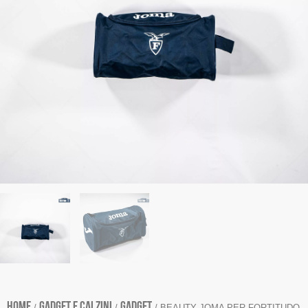
Home
GADGET E CALZINI
GADGET
/
/
/ BEAUTY JOMA PER FORTITUDO