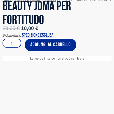
BEAUTY JOMA PER
FORTITUDO
Il
Il
20,00
€
10,00
€
prezzo
prezzo
IVA inclusa,
spedizione esclusa
originale
attuale
BEAUTY
era:
è:
AGGIUNGI AL CARRELLO
JOMA
20,00 €.
10,00 €.
PER
FORTITUDO
La merce in saldo non si può cambiare
quantità