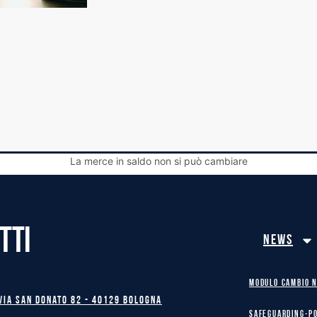
La merce in saldo non si può cambiare
TTI
News
MODULO CAMBIO 
Via San Donato 82 - 40129 BOLOGNA
safeguarding-p