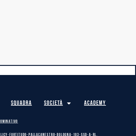
Squadra
Società
Academy
NOMINATIVO
olicy-Fortitudo-Pallacanestro-Bologna-103-SSD-A-RL.