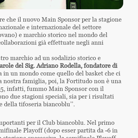
zare che il nuovo Main Sponsor per la stagione
azionale e internazionale del settore
ovano) e marchio storico nel mondo del
ollaborazioni già effettuate negli anni
ostro marchio ad un sodalizio storico e
parole del Sig. Adriano Rodella, fondatore di
za in un mondo come quello del basket che ci
a nostra famiglia, poi, la Fortitudo non è una
/95, infatti, fummo Main Sponsor con il
o due stagioni speciali, sia per i risultati
 della tifoseria biancoblu’’.
mportanti per il Club biancoblu. Nel primo
ifinale Playoff (dopo esser partita da -6 in
la stagione successiva, la semifinale Playoff