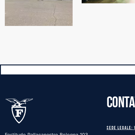
CONTA
Sede legale: 
Fortitudo Pallacanestro Bologna 103