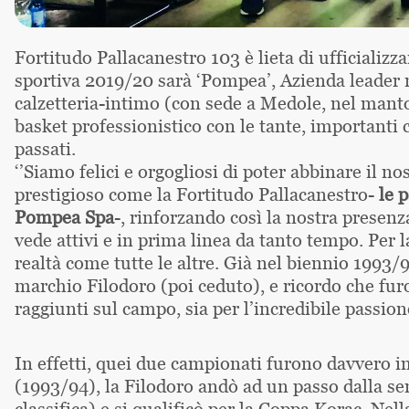
Fortitudo Pallacanestro 103 è lieta di ufficializ
sportiva 2019/20 sarà ‘Pompea’, Azienda leader n
calzetteria-intimo (con sede a Medole, nel mant
basket professionistico con le tante, importanti c
passati.
‘’Siamo felici e orgogliosi di poter abbinare il n
prestigioso come la Fortitudo Pallacanestro-
le 
Pompea Spa
-, rinforzando così la nostra presen
vede attivi e in prima linea da tanto tempo. Per l
realtà come tutte le altre. Già nel biennio 1993
marchio Filodoro (poi ceduto), e ricordo che furon
raggiunti sul campo, sia per l’incredibile passione
In effetti, quei due campionati furono davvero i
(1993/94), la Filodoro andò ad un passo dalla sem
classifica) e si qualificò per la Coppa Korac. Nel