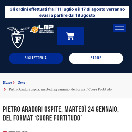
Vai
Gli ordini effettuati fra l’ 11 luglio e il 17 di agosto verranno
al
evasi a partire dal 18 agosto
contenuto
CARRELLO
0
BIGLIETTERIA
STORE
Home
News
Pietro Aradori ospite, martedì 24 gennaio, del format ‘Cuore Fortitudo’
Pietro Aradori ospite, martedì 24 gennaio,
del format ‘Cuore Fortitudo’