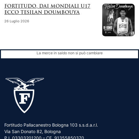
FORTITUDO, DAI MONDIALI U17
ECCO TESILAN DOUMBOUYA
26 Luglio 2026
La merce in saldo non si può cambiare
Fortitudo Pallacanestro Bologna 103 s.s.d.a.r.l.
Via San Donato 82, Bologna
P.I. 03303201200 – CF. 91355850370