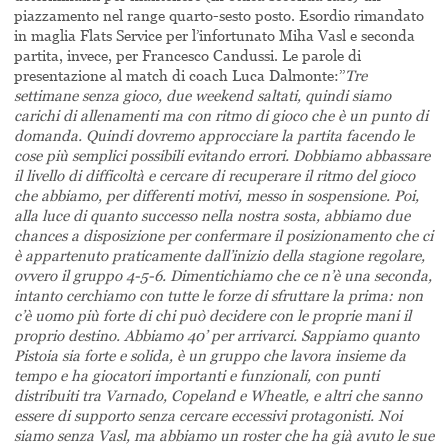
piazzamento nel range quarto-sesto posto. Esordio rimandato
in maglia Flats Service per l’infortunato Miha Vasl e seconda
partita, invece, per Francesco Candussi. Le parole di
presentazione al match di coach Luca Dalmonte:’’
Tre
settimane senza gioco, due weekend saltati, quindi siamo
carichi di allenamenti ma con ritmo di gioco che è un punto di
domanda. Quindi dovremo approcciare la partita facendo le
cose più semplici possibili evitando errori. Dobbiamo abbassare
il livello di difficoltà e cercare di recuperare il ritmo del gioco
che abbiamo, per differenti motivi, messo in sospensione. Poi,
alla luce di quanto successo nella nostra sosta, abbiamo due
chances a disposizione per confermare il posizionamento che ci
è appartenuto praticamente dall’inizio della stagione regolare,
ovvero il gruppo 4-5-6. Dimentichiamo che ce n’è una seconda,
intanto cerchiamo con tutte le forze di sfruttare la prima: non
c’è uomo più forte di chi può decidere con le proprie mani il
proprio destino. Abbiamo 40’ per arrivarci. Sappiamo quanto
Pistoia sia forte e solida, è un gruppo che lavora insieme da
tempo e ha giocatori importanti e funzionali, con punti
distribuiti tra Varnado, Copeland e Wheatle, e altri che sanno
essere di supporto senza cercare eccessivi protagonisti. Noi
siamo senza Vasl, ma abbiamo un roster che ha già avuto le sue