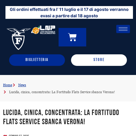
Vai
Gli ordini effettuati fra l’ 11 luglio e il 17 di agosto verranno
al
evasi a partire dal 18 agosto
contenuto
CARRELLO
0
BIGLIETTERIA
STORE
Home
News
Lucida, cinica, concentrata: La Fortitudo Flats Service sbanca Verona!
Lucida, cinica, concentrata: La Fortitudo
Flats Service sbanca Verona!